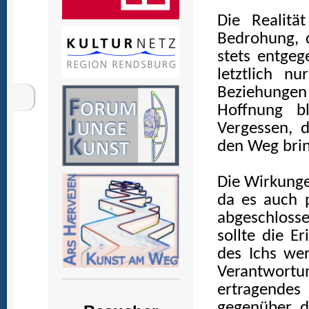
Die Realitä
Bedrohung, 
stets entgeg
letztlich n
Beziehungen
Hoffnung bl
Vergessen, 
den Weg brin
Die Wirkunge
da es auch p
abgeschloss
sollte die E
des Ichs wer
Verantwortu
ertragendes
gegenüber d