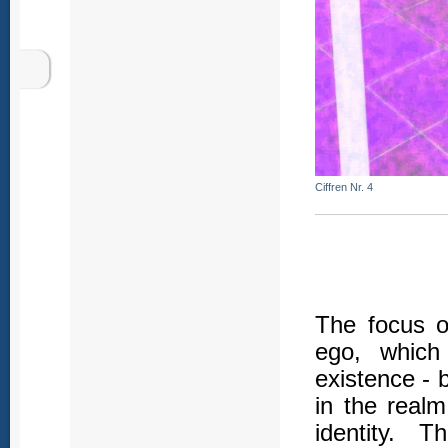
Ciffren Nr. 4
The focus o
ego, which 
existence - b
in the realm
identity. 