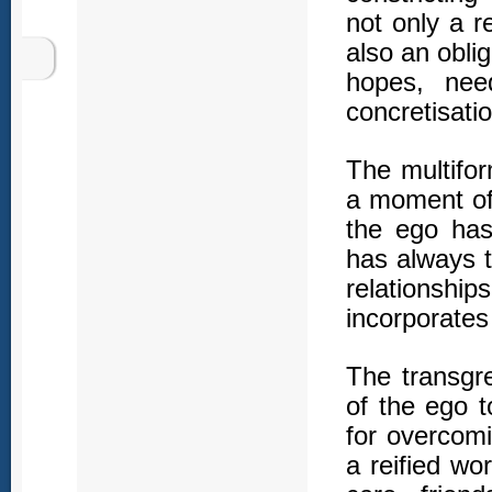
not only a re
also an obli
hopes, nee
concretisatio
The multifor
a moment of 
the ego has
has always 
relationship
incorporates i
The transgr
of the ego 
for overcom
a reified wo