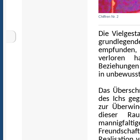
Chiffren Nr. 2
Die Vielgesta
grundlege
empfunden, 
verloren h
Beziehungen
in unbewusst
Das Überschr
des Ichs ge
zur Überwin
dieser Ra
mannigfalti
Freundschaf
Realisation v