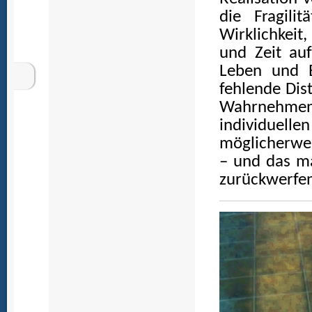
die Fragili
Wirklichkeit
und Zeit au
Leben und E
fehlende Dis
Wahrnehme
individue
möglicherwei
– und das ma
zurückwerfen