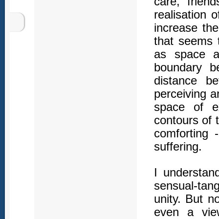
care, frien
realisation 
increase the 
that seems 
as space a
boundary be
distance b
perceiving a
space of e
contours of 
comforting 
suffering.
I understan
sensual-tan
unity. But n
even a vie