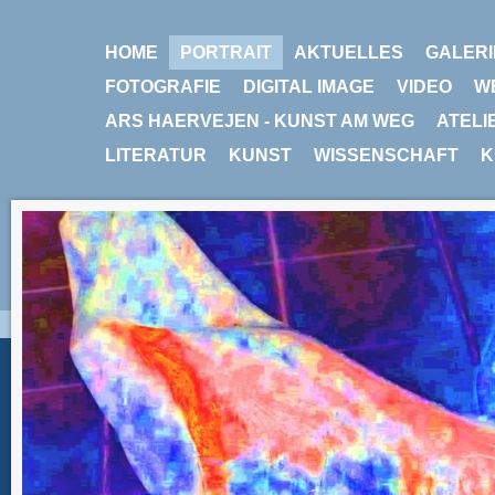
HOME
PORTRAIT
AKTUELLES
GALERI
FOTOGRAFIE
DIGITAL IMAGE
VIDEO
W
ARS HAERVEJEN - KUNST AM WEG
ATELI
LITERATUR
KUNST
WISSENSCHAFT
K