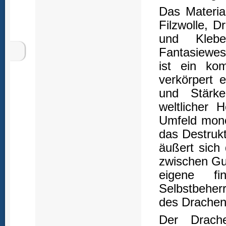
Das Materia
Filzwolle, D
und Klebe
Fantasiewes
ist ein kom
verkörpert 
und Stärke
weltlicher 
Umfeld monot
das Destruk
äußert sich 
zwischen Gu
eigene fi
Selbstbeher
des Drachen 
Der Drach