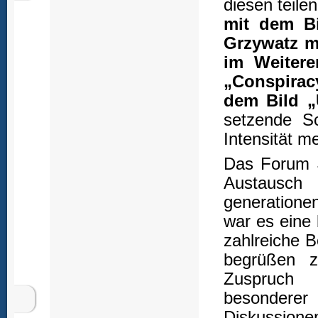
diesen teil
mit dem Bi
Grzywatz mi
im Weiter
„Conspirac
dem Bild 
setzende Sc
Intensität m
Das Forum J
Austausch
generatione
war es eine
zahlreiche B
begrüßen 
Zuspruch 
besondere
Diskussione