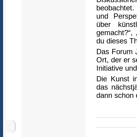
beobachtet.
und Perspe
über künst
gemacht?“, 
du dieses T
Das Forum J
Ort, der er s
Initiative u
Die Kunst i
das nächstj
dann schon e