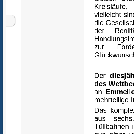
Kreisläufe,
vielleicht s
die Gesellsc
der Reali
Handlungsi
zur Förde
Glückwunsc
Der
diesjä
des Wettbe
an
Emmelie
mehrteilige I
Das komplex
aus sechs
Tüllbahnen 