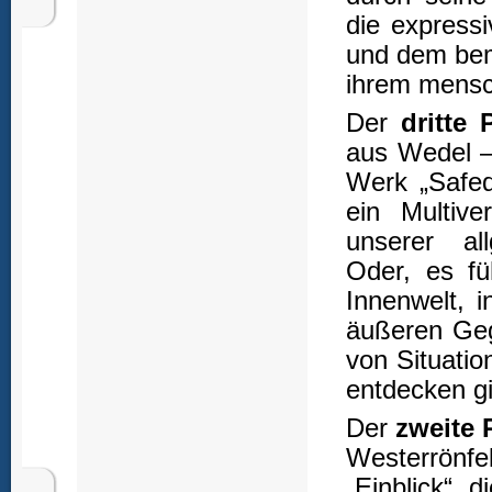
die express
und dem bem
ihrem mensc
Der
dritte 
aus Wedel –
Werk „Safed“
ein Multiv
unserer all
Oder, es fü
Innenwelt, 
äußeren Geg
von Situati
entdecken gil
Der
zweite 
Westerrönf
„Einblick“, 