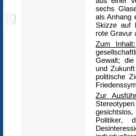
aus einer v
sechs Glase
als Anhang e
Skizze auf 
rote Gravur 
Zum Inhalt:
gesellschaf
Gewalt; die
und Zukunft 
politische Z
Friedenssym
Zur Ausführ
Stereotypen 
gesichtslo
Politiker,
Desintere