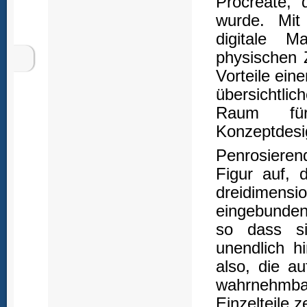
Procreate, 
wurde. Mit 
digitale M
physischen 
Vorteile eine
übersichtl
Raum für 
Konzeptdesi
Penrosiere
Figur auf, 
dreidimen
eingebunden
so dass si
unendlich hi
also, die a
wahrnehmbar
Einzelteile z