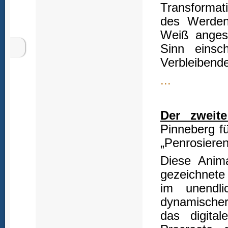
Transformat
des Werden
Weiß anges
Sinn einsc
Verbleibende
...
Der zweite
Pinneberg für
„Penrosiere
Diese Anima
gezeichnete 
im unendl
dynamischer 
das digita