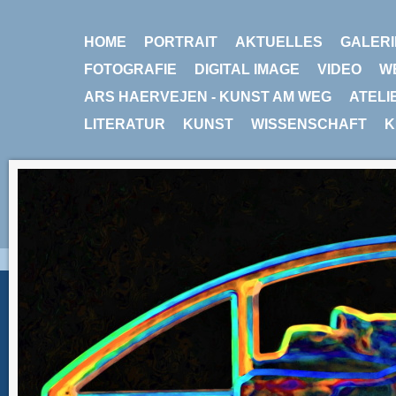
HOME
PORTRAIT
AKTUELLES
GALERI
FOTOGRAFIE
DIGITAL IMAGE
VIDEO
W
ARS HAERVEJEN - KUNST AM WEG
ATELI
LITERATUR
KUNST
WISSENSCHAFT
K