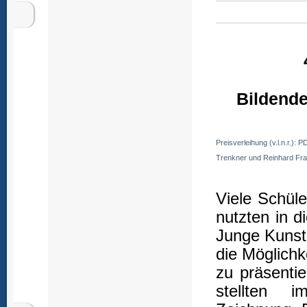
Bildend
Preisverleihung (v.l.n.r.):
Trenkner und Reinhard Fran
Viele Schül
nutzten in 
Junge Kunst
die Möglichk
zu präsenti
stellten 