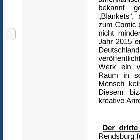
bekannt g
„Blankets“,
zum Comic d
nicht minde
Jahr 2015 er
Deutschla
veröffentli
Werk ein ve
Raum in soz
Mensch kein
Diesem biz
kreative An
Der dritt
Rendsburg fü