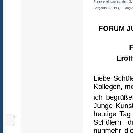
Preisverleihung auf dem 3. F
Sorgenfrei (3. Pr.), L. Magi
FORUM J
F
Eröf
Liebe Schül
Kollegen, m
ich begrüße
Junge Kunst
heutige Tag
Schülern d
nunmehr die