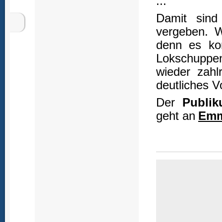
...
Damit sind 
vergeben. W
denn es ko
Lokschuppen
wieder zah
deutliches V
Der
Publik
geht an
Emm