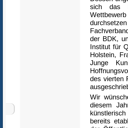
sich das 
Wettbewerb
durchsetzen 
Fachverband
der BDK, un
Institut für
Holstein, F
Junge Kuns
Hoffnungsvo
des vierten 
ausgeschrie
Wir wünsche
diesem Jah
künstleris
bereits eta