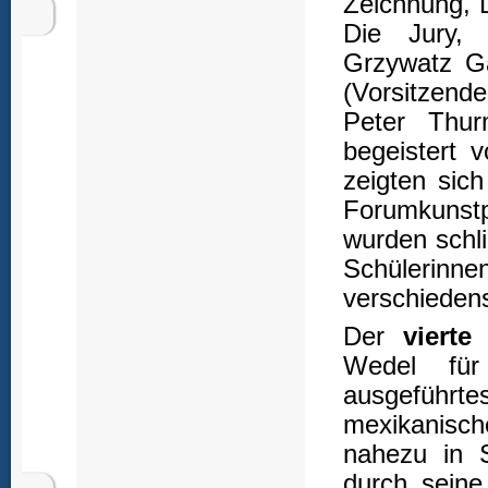
Zeichnung, D
Die Jury, 
Grzywatz Ga
(Vorsitzend
Peter Thur
begeistert
zeigten sic
Forumkunst
wurden schli
Schüleri
verschiedens
Der
vierte
Wedel für
ausgeführtes
mexikanisc
nahezu in S
durch seine