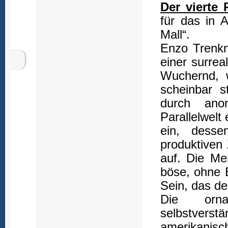
Der vierte
für das in 
Mall“.
Enzo Trenkne
einer surrea
Wuchernd, w
scheinbar s
durch anon
Parallelwelt
ein, desse
produktiven 
auf. Die Me
böse, ohne 
Sein, das de
Die orna
selbstverst
amerikani