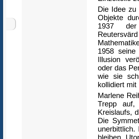
Die Idee zu 
Objekte dur
1937 der 
Reutersvä
Mathematike
1958 seine 
Illusion ve
oder das Pen
wie sie sch
kollidiert m
Marlene Reih
Trepp auf,
Kreislaufs,
Die Symmetr
unerbittlich
bleiben Uto