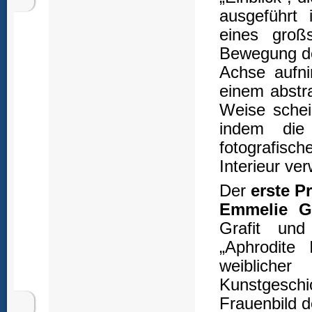
ausgeführt 
eines groß
Bewegung de
Achse aufn
einem abstr
Weise schei
indem die
fotografisc
Interieur ve
Der
erste Pr
Emmelie Ge
Grafit un
„Aphrodite 
weibliche
Kunstgesch
Frauenbild d