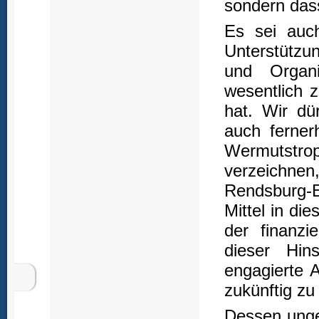
sondern dass
Es sei auch
Unterstützun
und Organi
wesentlich 
hat. Wir dür
auch ferner
Wermutstrop
verzeichne
Rendsburg-E
Mittel in di
der finanzi
dieser Hin
engagierte A
zukünftig zu
Dessen unge