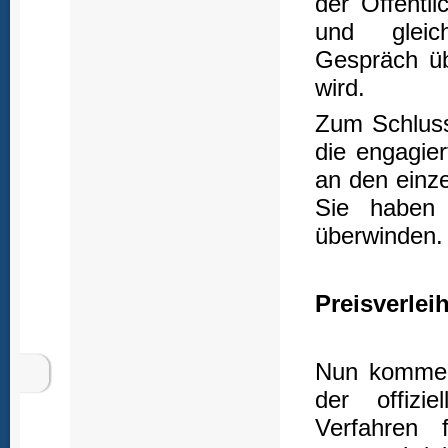
der Öffentl
und gleich
Gespräch übe
wird.
Zum Schluss
die engagier
an den einz
Sie haben 
überwinden. 
Preisverlei
Nun kommen 
der offizie
Verfahren 