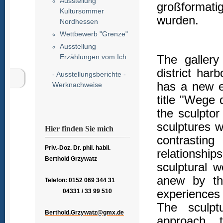
Ausstellung
großformati
Kultursommer
wurden.
Nordhessen
Wettbewerb "Grenze"
Ausstellung
Erzählungen vom Ich
The galler
district har
- Ausstellungsberichte -
has a new e
Werknachweise
title "Wege 
the sculpto
sculptures 
Hier finden Sie mich
contrasting
Priv.-Doz. Dr. phil. habil.
relationsh
Berthold Grzywatz
sculptural 
anew by th
Telefon: 0152 069 344 31
experiences t
04331 / 33 99 510
The sculpt
Berthold.Grzywatz@gmx.de
approach t