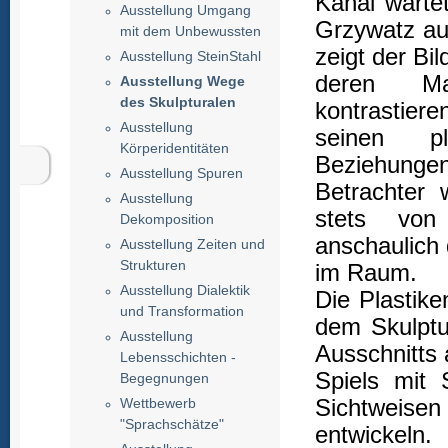
Kanal warte
Ausstellung Umgang
Grzywatz au
mit dem Unbewussten
zeigt der Bi
Ausstellung SteinStahl
deren Mat
Ausstellung Wege
des Skulpturalen
kontrastier
Ausstellung
seinen pl
Körperidentitäten
Beziehunge
Ausstellung Spuren
Betrachter 
Ausstellung
stets von
Dekomposition
anschaulich 
Ausstellung Zeiten und
Strukturen
im Raum.
Ausstellung Dialektik
Die Plastike
und Transformation
dem Skulpt
Ausstellung
Ausschnitts 
Lebensschichten -
Spiels mit
Begegnungen
Sichtweis
Wettbewerb
"Sprachschätze"
entwickeln.