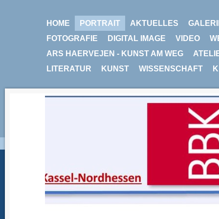
HOME
PORTRAIT
AKTUELLES
GALERI
FOTOGRAFIE
DIGITAL IMAGE
VIDEO
W
ARS HAERVEJEN - KUNST AM WEG
ATELI
LITERATUR
KUNST
WISSENSCHAFT
K