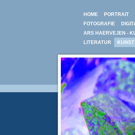
HOME
PORTRAIT
FOTOGRAFIE
DIGIT
ARS HAERVEJEN - K
LITERATUR
KUNST