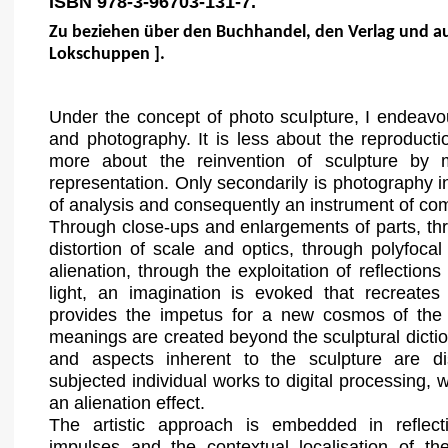
ISBN 978-3-96703-131-7.
Zu beziehen über den Buchhandel, den Verlag und auc
Lokschuppen ].
Under the concept of photo sculpture, I endeavo
and photography. It is less about the reproducti
more about the reinvention of sculpture by 
representation. Only secondarily is photography 
of analysis and consequently an instrument of co
Through close-ups and enlargements of parts, th
distortion of scale and optics, through polyfoca
alienation, through the exploitation of reflections
light, an imagination is evoked that recreates
provides the impetus for a new cosmos of the s
meanings are created beyond the sculptural dicti
and aspects inherent to the sculpture are d
subjected individual works to digital processing,
an alienation effect.
The artistic approach is embedded in reflect
impulses and the contextual localisation of the