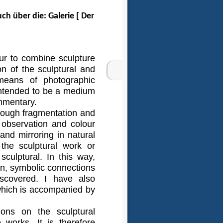
h über die: Galerie [ Der
ur to combine sculpture
on of the sculptural and
means of photographic
intended to be a medium
mmentary.
rough fragmentation and
l observation and colour
 and mirroring in natural
 the sculptural work or
culptural. In this way,
on, symbolic connections
iscovered. I have also
 which is accompanied by
ions on the sculptural
 works. It is therefore