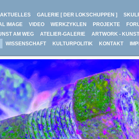
AKTUELLES
GALERIE [ DER LOKSCHUPPEN ]
SKUL
AL IMAGE
VIDEO
WERKZYKLEN
PROJEKTE
FOR
UNST AM WEG
ATELIER-GALERIE
ARTWORK - KUNS
WISSENSCHAFT
KULTURPOLITIK
KONTAKT
IM