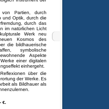
von Partien, durch
 und Optik, durch die
erfremdung, durch das
 im natürlichen Licht
skulpturale Werk neu
 neuen Kosmos des
ber die bildhauerische
ffen, symbolische
newohnende Aspekte
Werke einer digitalen
ngseffekt einhergeht.
 Reflexionen über die
erortung der Werke. Es
rbeit als Bildhauer als
ennenzulernen.
- €.