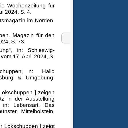
Die Wochenzeitung für
 2024, S. 4.
natsmagazin im Norden,
ben. Magazin für den
24, S. 73.
ng“, in: Schleswig-
vom 17. April 2024, S.
chuppen, in:
Hallo
dsburg & Umgebung,
r Lokschuppen ] zeigen
z in der Ausstellung
, in: Lebensart. Das
ter, Mittelholstein,
er Lokschuppen ] zeigt