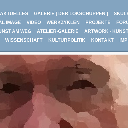
AKTUELLES
GALERIE [ DER LOKSCHUPPEN ]
SKUL
AL IMAGE
VIDEO
WERKZYKLEN
PROJEKTE
FOR
UNST AM WEG
ATELIER-GALERIE
ARTWORK - KUNS
WISSENSCHAFT
KULTURPOLITIK
KONTAKT
IM