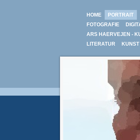
HOME
PORTRAIT
FOTOGRAFIE
DIGIT
ARS HAERVEJEN - K
LITERATUR
KUNST