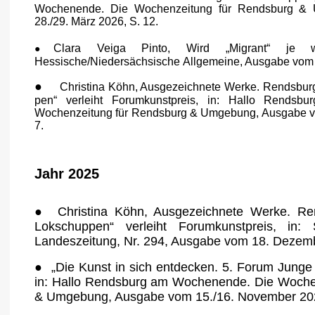
Wochenende. Die W
ochenzeitung für Rendsburg 
28./29. März 2026, S. 12.
Clara Veiga Pinto, Wird „Migrant“ je wie
●
Hessische/Niedersächsische
Allgemeine, Ausgabe vom 2
●
Christina Köhn, Ausgezeichnete Werke. Rendsburg
pen“ verleiht
Forumkunstpreis, in: Hallo Rendsb
Wochenzeitung für Rends
burg & Umgebung, Ausgabe vo
7.
Jahr 2025
●
Christina Köhn, Ausgezeichnete Werke. Re
Lokschuppen“ verleiht F
orumkunstpreis, in: S
Landeszeitung, Nr. 294, Ausgabe vom 18.
Dezembe
●
„Die Kunst in sich entdecken. 5. Forum Jung
in: Hallo Rends
burg am Wochenende. Die Wochen
& Umgebung, Ausgabe vom
15./16. November 202