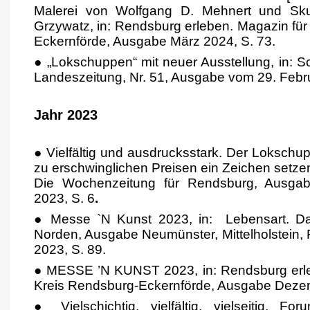
Malerei von Wolfgang D. Mehnert und Sku
Grzywatz, in: Rendsburg erleben. Magazin fü
Eckernförde, Ausgabe März 2024, S. 73.
● „Lokschuppen“ mit neuer Ausstellung, in: S
Landeszeitung, Nr. 51, Ausgabe vom 29. Febru
Jahr 2023
● Vielfältig und ausdrucksstark. Der Loksch
zu erschwinglichen Preisen ein Zeichen setzen
Die Wochenzeitung für Rendsburg, Ausg
2023, S. 6
.
●
Messe `N Kunst 2023, in:
Lebensart. D
Norden, Ausgabe Neumünster, Mittelholstein,
2023, S. 89.
●
MESSE ’N KUNST 2023, in: Rendsburg erle
Kreis Rendsburg-Eckernförde, Ausgabe Dezem
● Vielschichtig, vielfältig, vielseitig. F