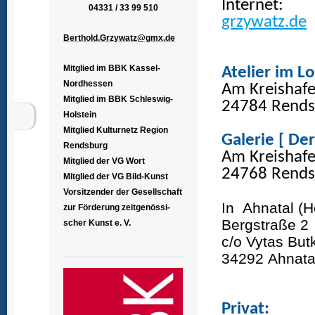
Internet:
04331 / 33 99 510
grzywatz.de
Berthold.Grzywatz@gmx.de
Mitglied im BBK Kassel-
Atelier im L
Nordhessen
Am Kreishaf
Mitglied im BBK Schleswig-
24784 Rends
Holstein
Mitglied Kulturnetz Region
Galerie [ De
Rendsburg
Am Kreishaf
Mitglied der VG Wort
24768 Rends
Mitglied der VG Bild-Kunst
Vorsitzender der Gesellschaft
In Ahnatal (H
zur Förderung zeitgenössi-
Bergstraße 2
scher Kunst e. V.
c/o Vytas But
34292 Ahnata
Privat: