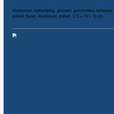
Aluminium, siebenteilig, gelasert, geschnitten, teilweis
poliert; Basis: Aluminium, poliert. 172 x 78 x 70 cm.