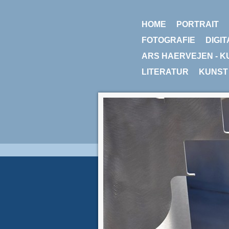
HOME
PORTRAIT
FOTOGRAFIE
DIGIT
ARS HAERVEJEN - K
LITERATUR
KUNST