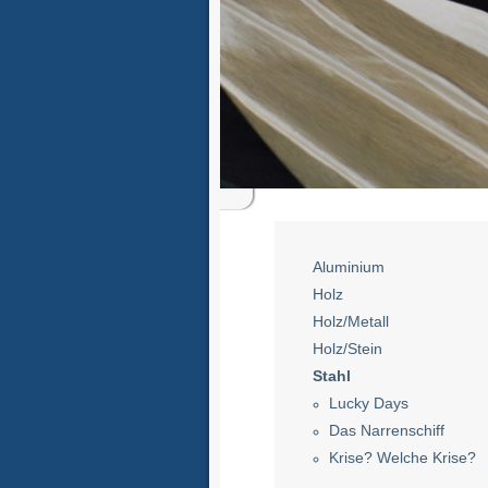
Aluminium
Holz
Holz/Metall
Holz/Stein
Stahl
Lucky Days
Das Narrenschiff
Krise? Welche Krise?