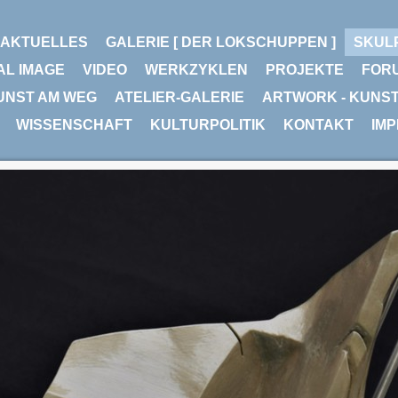
AKTUELLES
GALERIE [ DER LOKSCHUPPEN ]
SKUL
AL IMAGE
VIDEO
WERKZYKLEN
PROJEKTE
FOR
UNST AM WEG
ATELIER-GALERIE
ARTWORK - KUNS
WISSENSCHAFT
KULTURPOLITIK
KONTAKT
IM