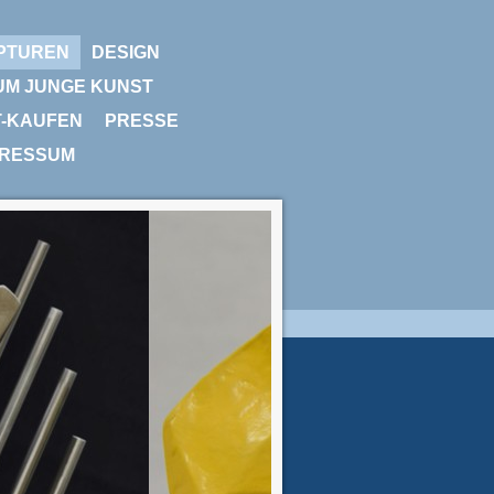
PTUREN
DESIGN
UM JUNGE KUNST
T-KAUFEN
PRESSE
PRESSUM