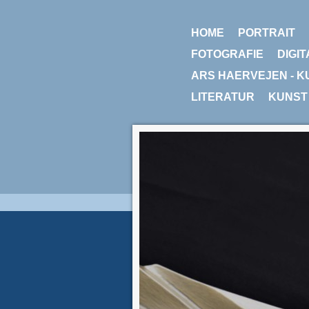
HOME
PORTRAIT
FOTOGRAFIE
DIGIT
ARS HAERVEJEN - K
LITERATUR
KUNST