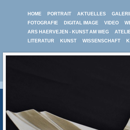
HOME
PORTRAIT
AKTUELLES
GALERI
FOTOGRAFIE
DIGITAL IMAGE
VIDEO
W
ARS HAERVEJEN - KUNST AM WEG
ATELI
LITERATUR
KUNST
WISSENSCHAFT
K