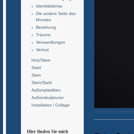
Identitätskrise
Die andere Seite des
Mondes
Beziehung
Träume
Verwandlungen
Verlust
Holz/Stein
Stahl
Stein
Stein/Stahl
Außenplastiken
Außenskulpturen
Installation / Collage
Unerwartete Zusammenkunft 
Hier finden Sie mich