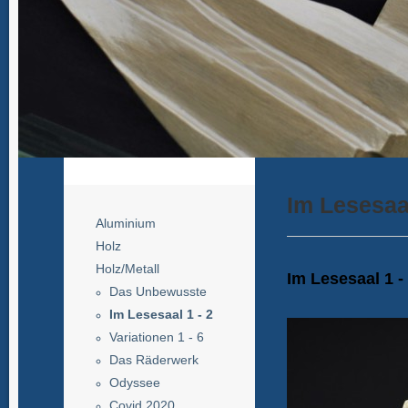
Im Lesesaal
Aluminium
Holz
Holz/Metall
Im Lesesaal 1 
Das Unbewusste
Im Lesesaal 1 - 2
Variationen 1 - 6
Das Räderwerk
Odyssee
Covid 2020