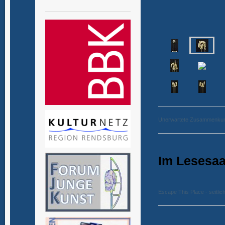
Unerwartete Zusammenkunft 
Im Lesesaa
Escape This Place - seitlic