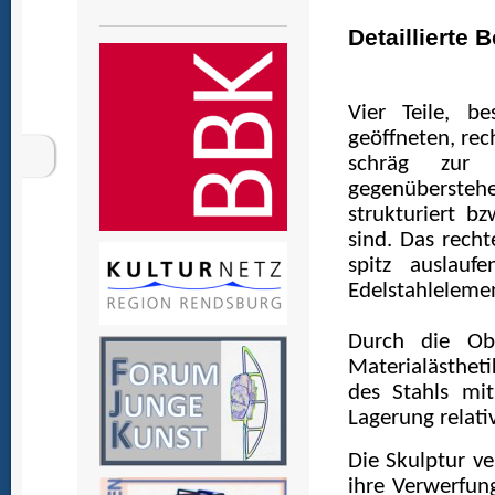
Detaillierte 
Vier Teile, b
geöffneten, rec
schräg zur 
gegenüberstehen
strukturiert b
sind. Das rech
spitz auslauf
Edelstahlelemen
Durch die Obe
Materialästhe
des Stahls mi
Lagerung relativ
Die Skulptur v
ihre Verwerfun