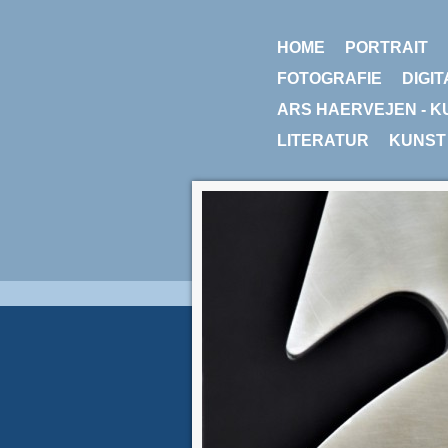
HOME
PORTRAIT
FOTOGRAFIE
DIGIT
ARS HAERVEJEN - K
LITERATUR
KUNST