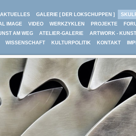
AKTUELLES
GALERIE [ DER LOKSCHUPPEN ]
SKUL
AL IMAGE
VIDEO
WERKZYKLEN
PROJEKTE
FOR
UNST AM WEG
ATELIER-GALERIE
ARTWORK - KUNS
WISSENSCHAFT
KULTURPOLITIK
KONTAKT
IM