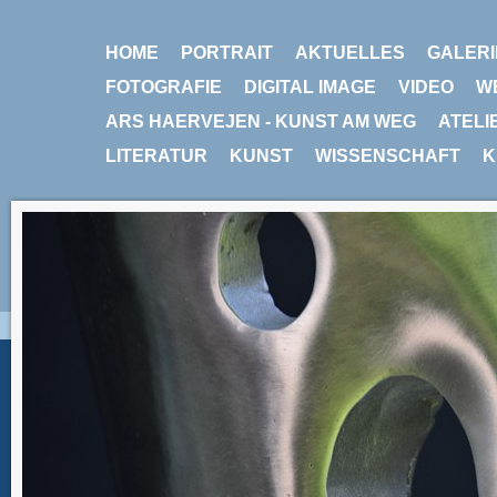
HOME
PORTRAIT
AKTUELLES
GALERI
FOTOGRAFIE
DIGITAL IMAGE
VIDEO
W
ARS HAERVEJEN - KUNST AM WEG
ATELI
LITERATUR
KUNST
WISSENSCHAFT
K