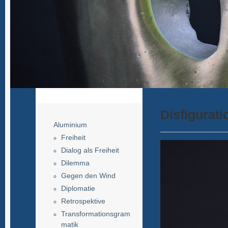
Disfigurati
Aluminium
Freiheit
Dialog als Freiheit
Dilemma
Gegen den Wind
Diplomatie
Retrospektive
Transformationsgram
matik