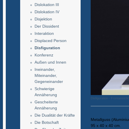
Dislokation III
Dislokation IV
Disjektion
Der Dissident
Interaktion
Displaced Person
Disfiguration
Konferenz
Außen und Innen
Ineinander,
Miteinander,
Gegeneinander
Schwierige
Annäherung
Disfiguration - Frontansicht
Gescheiterte
Annäherung
Die Dualität der Kräfte
Metallguss (Aluminium
Die Botschaft
95 x 40 x 40 cm.