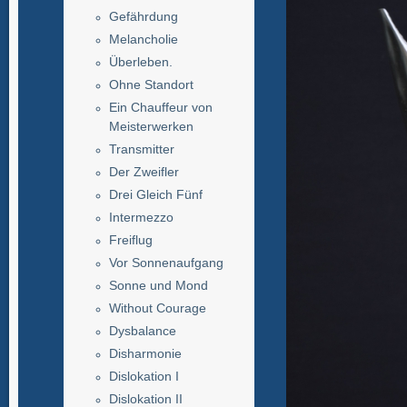
Gefährdung
Melancholie
Überleben.
Ohne Standort
Ein Chauffeur von
Meisterwerken
Transmitter
Der Zweifler
Drei Gleich Fünf
Intermezzo
Freiflug
Vor Sonnenaufgang
Sonne und Mond
Without Courage
Dysbalance
Disharmonie
Dislokation I
Dislokation II