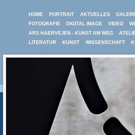
HOME
PORTRAIT
AKTUELLES
GALERI
FOTOGRAFIE
DIGITAL IMAGE
VIDEO
W
ARS HAERVEJEN - KUNST AM WEG
ATELI
LITERATUR
KUNST
WISSENSCHAFT
K