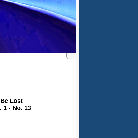
 Be Lost
1 - No. 13