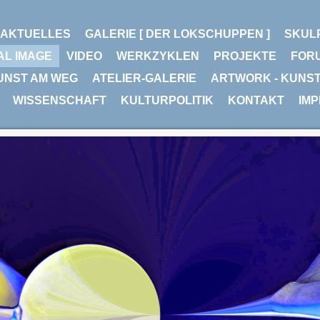
AKTUELLES
GALERIE [ DER LOKSCHUPPEN ]
SKUL
AL IMAGE
VIDEO
WERKZYKLEN
PROJEKTE
FOR
UNST AM WEG
ATELIER-GALERIE
ARTWORK - KUNS
WISSENSCHAFT
KULTURPOLITIK
KONTAKT
IM