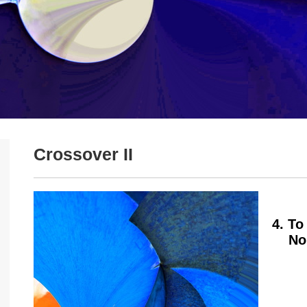
Crossover II
4. To
No. 