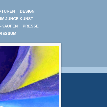
PTUREN
DESIGN
UM JUNGE KUNST
T-KAUFEN
PRESSE
PRESSUM