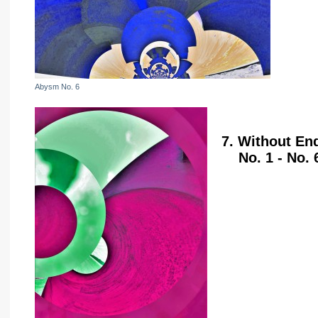
Abysm No. 6
7. Without En
No. 1 - No. 