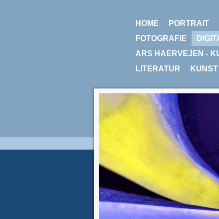
HOME
PORTRAIT
FOTOGRAFIE
DIGIT
ARS HAERVEJEN - K
LITERATUR
KUNST