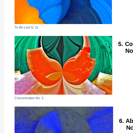
To Be Lost N. 11
5. Co
No. 
Concentration No. 3
6. A
No. 