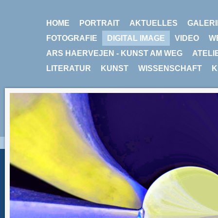
HOME
PORTRAIT
AKTUELLES
GALERI
FOTOGRAFIE
DIGITAL IMAGE
VIDEO
W
ARS HAERVEJEN - KUNST AM WEG
ATELI
LITERATUR
KUNST
WISSENSCHAFT
K