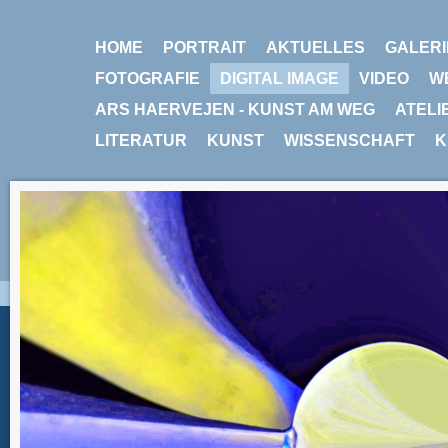
HOME
PORTRAIT
AKTUELLES
GALERI
FOTOGRAFIE
DIGITAL IMAGE
VIDEO
W
ARS HAERVEJEN - KUNST AM WEG
ATELI
LITERATUR
KUNST
WISSENSCHAFT
K