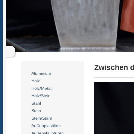
Zwischen d
Aluminium
Holz
Holz/Metall
Holz/Stein
Stahl
Stein
Stein/Stahl
Außenplastiken
Außenskulpturen