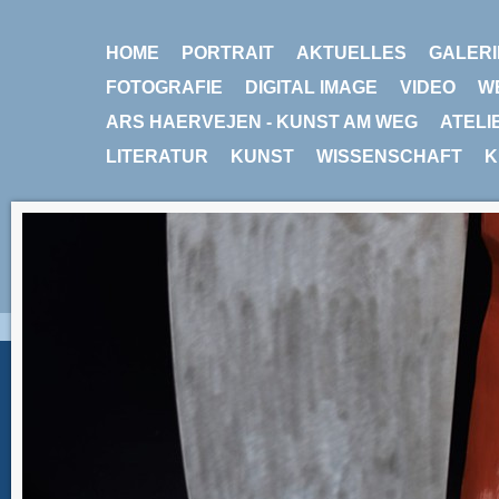
HOME
PORTRAIT
AKTUELLES
GALERI
FOTOGRAFIE
DIGITAL IMAGE
VIDEO
W
ARS HAERVEJEN - KUNST AM WEG
ATELI
LITERATUR
KUNST
WISSENSCHAFT
K