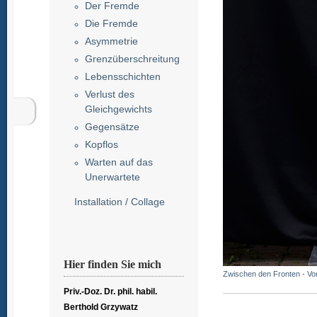
Der Fremde
Die Fremde
Asymmetrie
Grenzüberschreitung
Lebensschichten
Verlust des
Gleichgewichts
Gegensätze
Kopflos
Warten auf das
Unerwartete
Installation / Collage
Hier finden Sie mich
Zwischen den Fronten - Vo
Priv.-Doz. Dr. phil. habil.
Berthold Grzywatz