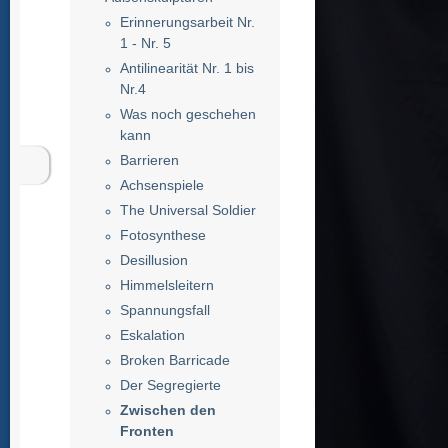
Erinnerungsarbeit Nr.
1 - Nr. 5
Antilinearität Nr. 1 bis
Nr.4
Was noch geschehen
kann
Barrieren
Achsenspiele
The Universal Soldier
Fotosynthese
Desillusion
Himmelsleitern
Spannungsfall
Eskalation
Broken Barricade
Der Segregierte
Zwischen den
Fronten