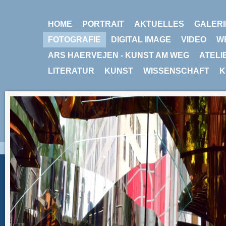
HOME
PORTRAIT
AKTUELLES
GALERI
FOTOGRAFIE
DIGITAL IMAGE
VIDEO
W
ARS HAERVEJEN - KUNST AM WEG
ATELI
LITERATUR
KUNST
WISSENSCHAFT
K