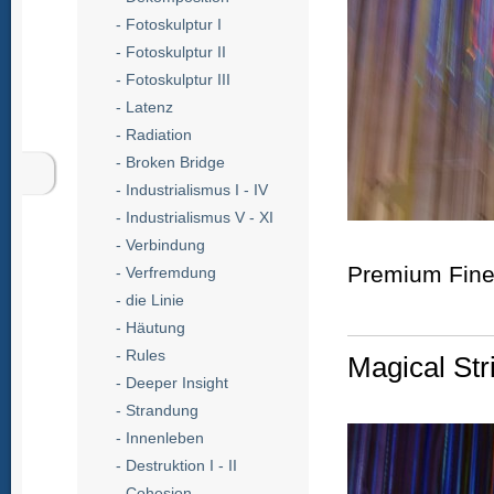
- Fotoskulptur I
- Fotoskulptur II
- Fotoskulptur III
- Latenz
- Radiation
- Broken Bridge
- Industrialismus I - IV
- Industrialismus V - XI
- Verbindung
Premium Fine 
- Verfremdung
- die Linie
- Häutung
- Rules
Magical Str
- Deeper Insight
- Strandung
- Innenleben
- Destruktion I - II
- Cohesion