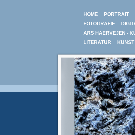
HOME
PORTRAIT
FOTOGRAFIE
DIGIT
ARS HAERVEJEN - K
LITERATUR
KUNST