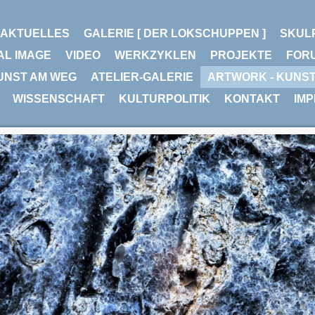
AKTUELLES
GALERIE [ DER LOKSCHUPPEN ]
SKUL
AL IMAGE
VIDEO
WERKZYKLEN
PROJEKTE
FOR
UNST AM WEG
ATELIER-GALERIE
ARTWORK - KUNS
WISSENSCHAFT
KULTURPOLITIK
KONTAKT
IM