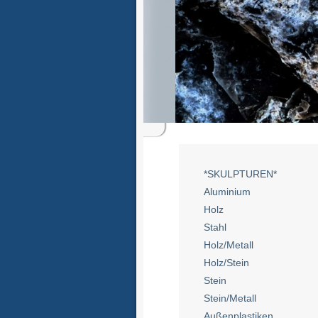
*SKULPTUREN*
Aluminium
Holz
Stahl
Holz/Metall
Holz/Stein
Stein
Stein/Metall
Außenplastiken