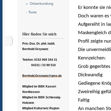
Ortserkundung
Er konnte sie n
- Texte
Doch waren es v
Aufgereiht in la
Maskengleich di
Hier finden Sie mich
Profil zeigte nu
Priv.-Doz. Dr. phil. habil.
Die unvermeidl
Berthold Grzywatz
Kennzeichen:
Telefon: 0152 069 344 31
04331 / 33 99 510
Grob gegerbtes
Dickwandig
Berthold.Grzywatz@gmx.de
Gediegene Knö
Mitglied im BBK Kassel-
Zweireihig gefü
Nordhessen
Mitglied im BBK Schleswig-
Faltig
Holstein
An manchen Ste
Mitglied Kulturnetz Region