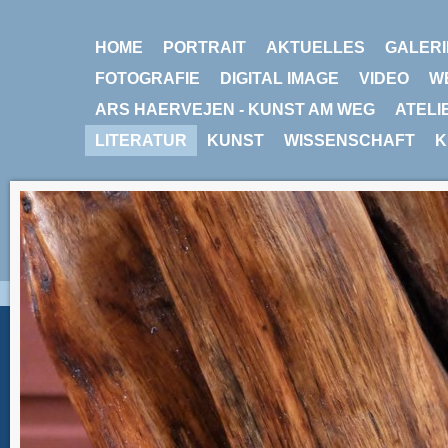
HOME
PORTRAIT
AKTUELLES
GALERI
FOTOGRAFIE
DIGITAL IMAGE
VIDEO
W
ARS HAERVEJEN - KUNST AM WEG
ATELI
LITERATUR
KUNST
WISSENSCHAFT
K